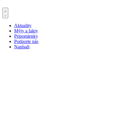
Aktuality
Mýty a fakty
Pripomienky
Podporte nás
Napísali