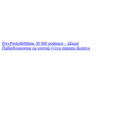
Prev
Predošlé
Máme 30 000 podpisov – úžasné
Ďalšie
Reagujeme na verejnú výzvu ministra školstva